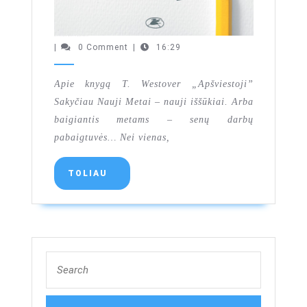
Apie knygą T. Westover „Apšviestoji”
|
0 Comment
|
16:29
Apie knygą T. Westover „Apšviestoji”
Sakyčiau Nauji Metai – nauji iššūkiai. Arba
baigiantis metams – senų darbų
pabaigtuvės… Nei vienas,
TOLIAU