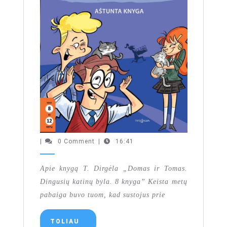
Apie knygą „Tomas ir Domas”
|
0 Comment
|
16:41
Apie knygą T. Dirgėla „Domas ir Tomas.
Dingusių katinų byla. 8 knyga” Keista metų
pabaiga buvo tuom, kad sustojus prie
TOLIAU